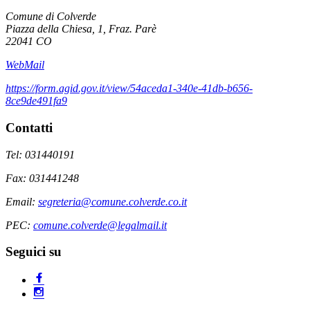
Comune di Colverde
Piazza della Chiesa, 1, Fraz. Parè
22041 CO
WebMail
https://form.agid.gov.it/view/54aceda1-340e-41db-b656-
8ce9de491fa9
Contatti
Tel: 031440191
Fax: 031441248
Email:
segreteria@comune.colverde.co.it
PEC:
comune.colverde@legalmail.it
Seguici su