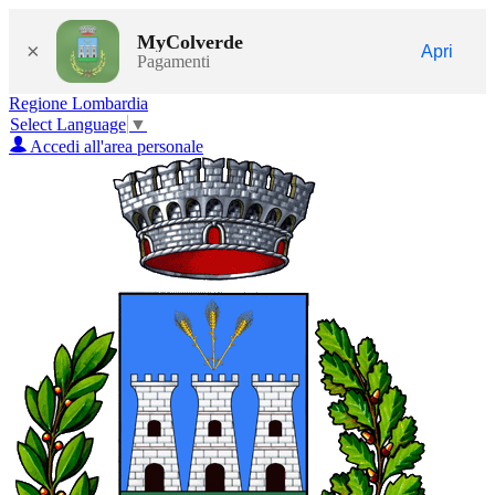
MyColverde
×
Apri
Pagamenti
Regione Lombardia
Select Language
▼
Accedi all'area personale