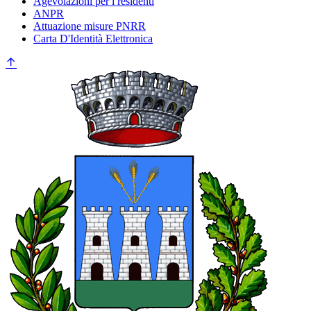
Agevolazioni per i residenti
ANPR
Attuazione misure PNRR
Carta D'Identità Elettronica