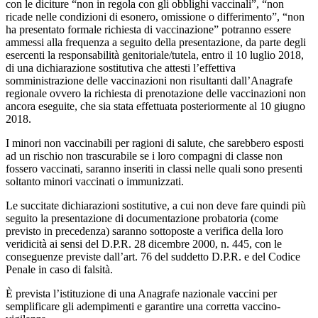
con le diciture “non in regola con gli obblighi vaccinali”, “non
ricade nelle condizioni di esonero, omissione o differimento”, “non
ha presentato formale richiesta di vaccinazione” potranno essere
ammessi alla frequenza a seguito della presentazione, da parte degli
esercenti la responsabilità genitoriale/tutela, entro il 10 luglio 2018,
di una dichiarazione sostitutiva che attesti l’effettiva
somministrazione delle vaccinazioni non risultanti dall’Anagrafe
regionale ovvero la richiesta di prenotazione delle vaccinazioni non
ancora eseguite, che sia stata effettuata posteriormente al 10 giugno
2018.
I minori non vaccinabili per ragioni di salute, che sarebbero esposti
ad un rischio non trascurabile se i loro compagni di classe non
fossero vaccinati, saranno inseriti in classi nelle quali sono presenti
soltanto minori vaccinati o immunizzati.
Le succitate dichiarazioni sostitutive, a cui non deve fare quindi più
seguito la presentazione di documentazione probatoria (come
previsto in precedenza) saranno sottoposte a verifica della loro
veridicità ai sensi del D.P.R. 28 dicembre 2000, n. 445, con le
conseguenze previste dall’art. 76 del suddetto D.P.R. e del Codice
Penale in caso di falsità.
È prevista l’istituzione di una Anagrafe nazionale vaccini per
semplificare gli adempimenti e garantire una corretta vaccino-