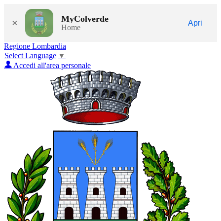
MyColverde
×
Apri
Home
Regione Lombardia
Select Language
▼
Accedi all'area personale