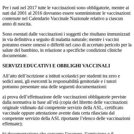
Per i nati nel 2017 tutte le vaccinazioni sono obbligatorie, mentre ai
nati dal 2001 al 2016 dovranno essere somministrate le vaccinazioni
contenute nel Calendario Vaccinale Nazionale relativo a ciascun
anno di nascita.
Sono esentati dalle vaccinazioni i soggetti che risultano immunizzati
in via definitiva a seguito di malattia naturale; mentre i vaccini
potranno essere omessi o differiti nel caso di accertato pericolo per la
salute del bambino, in relazione a specifiche condizioni cliniche
documentate.
SERVIZI EDUCATIVI E OBBLIGHI VACCINALI
All’atto dell’iscrizione a istituti scolastici per studenti tra zero e
sedici anni, gli esercenti la responsabilità genitoriale e i tutori
potranno presentare una delle seguenti documentazioni:
a) prova dell’effettuazione delle vaccinazioni obbligatorie previste
dalla normativa in base all’età (copia del libretto delle vaccinazioni
originale vidimato dal competente servizio della ASL, certificato
vaccinale oppure attestazione avente data certa rilasciata dal
competente servizio della ASL riportante l’elenco delle vaccinazioni
effettuate);
b) documentazione che consenta l’esonero, l’omissione o il