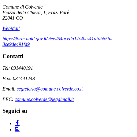
Comune di Colverde
Piazza della Chiesa, 1, Fraz. Parè
22041 CO
WebMail
https://form.agid.gov.it/view/54aceda1-340e-41db-b656-
8ce9de491fa9
Contatti
Tel: 031440191
Fax: 031441248
Email:
segreteria@comune.colverde.co.it
PEC:
comune.colverde@legalmail.it
Seguici su