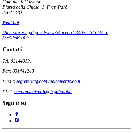
Comune di Colverde
Piazza della Chiesa, 1, Fraz. Parè
22041 CO
WebMail
https://form.agid.gov.it/view/54aceda1-340e-41db-b656-
8ce9de491fa9
Contatti
Tel: 031440191
Fax: 031441248
Email:
segreteria@comune.colverde.co.it
PEC:
comune.colverde@legalmail.it
Seguici su