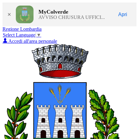
MyColverde
×
Apri
AVVISO CHIUSURA UFFICI...
Regione Lombardia
Select Language
▼
Accedi all'area personale