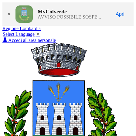
MyColverde
×
Apri
AVVISO POSSIBILE SOSPE...
Regione Lombardia
Select Language
▼
Accedi all'area personale