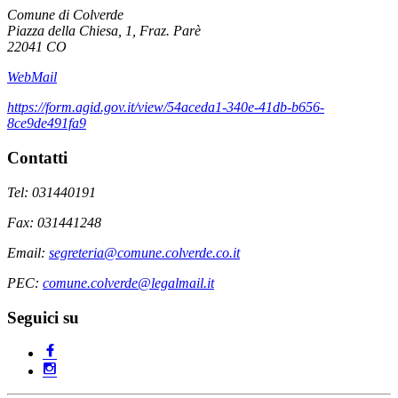
Comune di Colverde
Piazza della Chiesa, 1, Fraz. Parè
22041 CO
WebMail
https://form.agid.gov.it/view/54aceda1-340e-41db-b656-
8ce9de491fa9
Contatti
Tel: 031440191
Fax: 031441248
Email:
segreteria@comune.colverde.co.it
PEC:
comune.colverde@legalmail.it
Seguici su