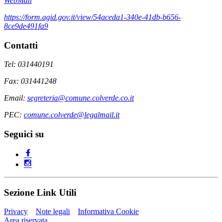
WebMail
https://form.agid.gov.it/view/54aceda1-340e-41db-b656-
8ce9de491fa9
Contatti
Tel: 031440191
Fax: 031441248
Email:
segreteria@comune.colverde.co.it
PEC:
comune.colverde@legalmail.it
Seguici su
Sezione Link Utili
Privacy
Note legali
Informativa Cookie
Area riservata