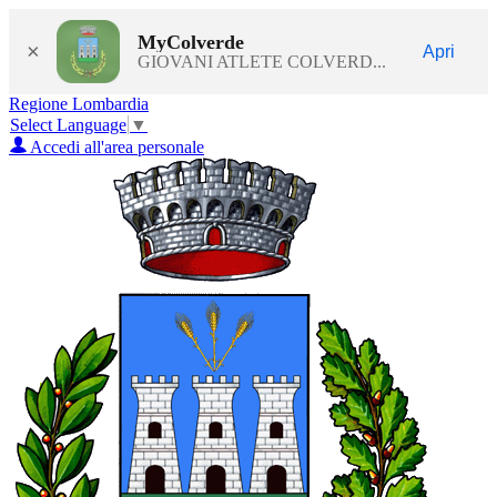
MyColverde
×
Apri
GIOVANI ATLETE COLVERD...
Regione Lombardia
Select Language
▼
Accedi all'area personale