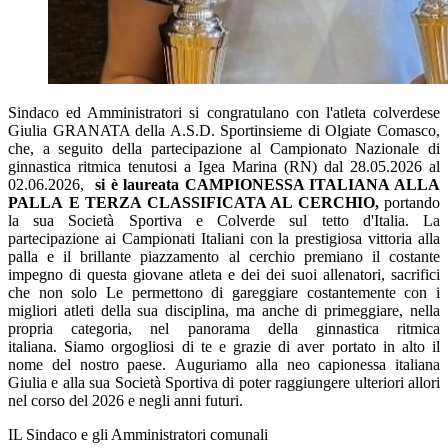
Sindaco ed Amministratori si congratulano con l'atleta colverdese
Giulia GRANATA della A.S.D. Sportinsieme di Olgiate Comasco,
che, a seguito della partecipazione al Campionato Nazionale di
ginnastica ritmica tenutosi a Igea Marina (RN) dal 28.05.2026 al
02.06.2026,
si è laureata CAMPIONESSA ITALIANA ALLA
PALLA E TERZA CLASSIFICATA AL CERCHIO,
portando
la sua Società Sportiva e Colverde sul tetto d'Italia. La
partecipazione ai Campionati Italiani con la prestigiosa vittoria alla
palla e il brillante piazzamento al cerchio premiano il costante
impegno di questa giovane atleta e dei dei suoi allenatori, sacrifici
che non solo Le permettono di gareggiare costantemente con i
migliori atleti della sua disciplina, ma anche di primeggiare, nella
propria categoria, nel panorama della ginnastica ritmica
italiana. Siamo orgogliosi di te e grazie di aver portato in alto il
nome del nostro paese. Auguriamo alla neo capionessa italiana
Giulia e alla sua Società Sportiva di poter raggiungere ulteriori allori
nel corso del 2026 e negli anni futuri.
IL Sindaco e gli Amministratori comunali