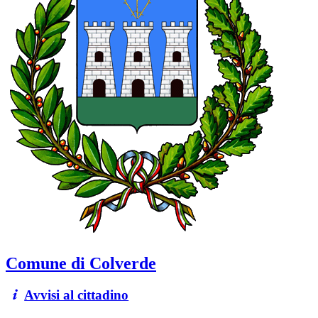
Comune di Colverde
Avvisi al cittadino