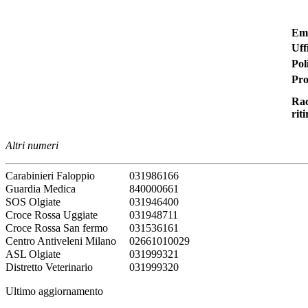
Em
Uff
Pol
Pro
Rac
riti
Altri numeri
Carabinieri Faloppio
031986166
Guardia Medica
840000661
SOS Olgiate
031946400
Croce Rossa Uggiate
031948711
Croce Rossa San fermo
031536161
Centro Antiveleni Milano
02661010029
ASL Olgiate
031999321
Distretto Veterinario
031999320
Ultimo aggiornamento