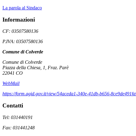
La parola al Sindaco
Informazioni
CF: 03507580136
P.IVA: 03507580136
Comune di Colverde
Comune di Colverde
Piazza della Chiesa, 1, Fraz. Parè
22041 CO
WebMail
https://form.agid.gov.it/view/54aceda1-340e-41db-b656-8ce9de491fa
Contatti
Tel: 031440191
Fax: 031441248