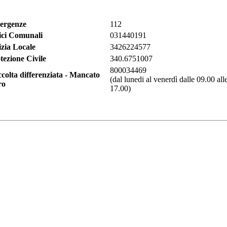
ergenze
112
ici Comunali
031440191
izia Locale
3426224577
tezione Civile
340.6751007
800034469
colta differenziata - Mancato
(dal lunedi al venerdì dalle 09.00 all
ro
17.00)